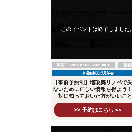
このイベントは終了しました
開催日：2021.07.01～2021.08.31
開催
来場無料完成見学会
【事前予約制】増改築リノベで
ないために正しい情報を得よう
対に知っておいた方がいいこ
>> 予約はこちら <<