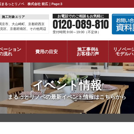
るっとリノベ 株式会社 前広｜Page:3
お電話でのご相談もお気軽に
施工対象エリア
0120-089-810
岡京市、大山崎町、京都府西京
見区、京都府南区、その他周辺
受付時間.9:00～19:00（不定休）
ベーション
施工事例&
リノベー
費用の目安
の流れ
お客様の声
モデルハ
イベント情報
まるっとリノベの最新イベント情報はこちらから