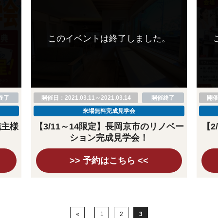
。
このイベントは終了しました。
終了
開催日：2021.03.11～2021.03.14
開催終了
開催日
来場無料完成見学会
施主様
【3/11～14限定】長岡京市のリノベー
【2
ション完成見学会！
>> 予約はこちら <<
«
1
2
3