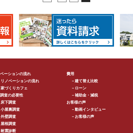
ベーションの流れ
費用
－リノベーションの流れ
－建て替え比較
－家づくりカフェ
－ローン
調査の必要性
－補助金・減税
－床下調査
お客様の声
－小屋裏調査
－動画インタビュー
－外壁調査
－お客様の声
－屋根調査
－耐震診断