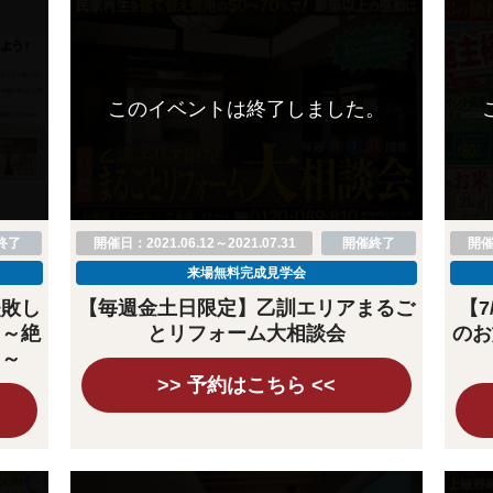
。
このイベントは終了しました。
終了
開催日：2021.06.12～2021.07.31
開催終了
開催日
来場無料完成見学会
失敗し
【毎週金土日限定】乙訓エリアまるご
【7
！～絶
とリフォーム大相談会
のお
と～
>> 予約はこちら <<