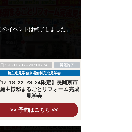
このイベントは終了しました。
：2021.07.17～2021.07.24
開催終了
施主宅見学会来場無料完成見学会
/17･18･22･23･24限定】長岡京市
施主様邸まるごとリフォーム完成
見学会
>> 予約はこちら <<