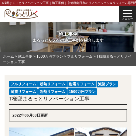
T様邸まるっとリノベーション工事｜施工事例｜京都府向日市のリノベーション＆リフォーム専門店
togg
navi
メニュー
施工事例
まるっとリノベの施工事例を紹介します
ホーム
>
施工事例
>
1500万円プラン
>
フルリフォーム
>
T様邸まるっとリノベ
ーション工事
フルリフォーム
断熱リフォーム
耐震リフォーム
減築プラン
耐震リフォーム
断熱リフォーム
1500万円プラン
T様邸まるっとリノベーション工事
2022年06月03日更新