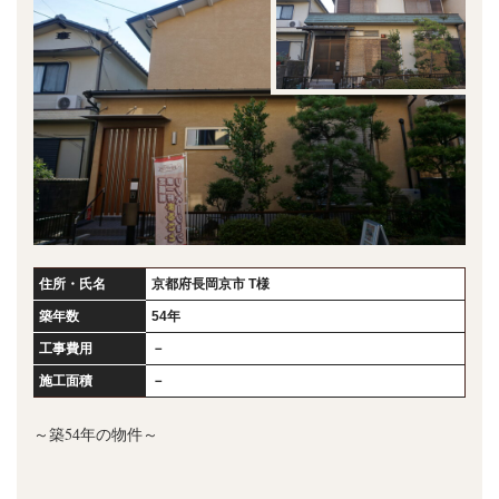
住所・氏名
京都府長岡京市 T様
築年数
54年
工事費用
－
施工面積
－
～築54年の物件～