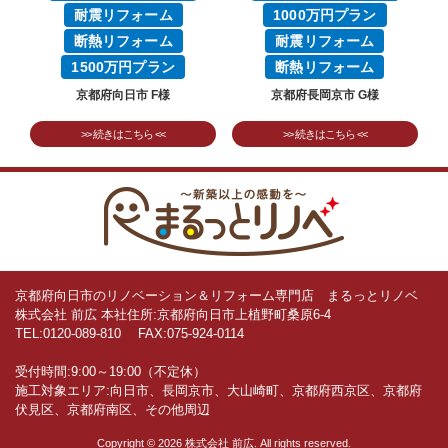
耐震リフォーム
1000万円プラン
断熱リフォーム
耐震リフォーム
1500万円プラン
断熱リフォーム
京都府向日市 F様
京都府長岡京市 G様
>> 続きはこちら <<
>> 続きはこちら <<
京都府向日市のリノベーション＆リフォーム専門店 まるっとリノベ
株式会社 前広
本社住所:京都府向日市上植野町桑原6-4
TEL:
0120-089-810
FAX:075-924-0114
受付時間:9:00～19:00（不定休）
施工対象エリア:向日市、長岡京市、大山崎町、京都府西京区、京都府
伏見区、京都府南区、その他周辺
Copyright © 2026 株式会社 前広. All rights reserved.